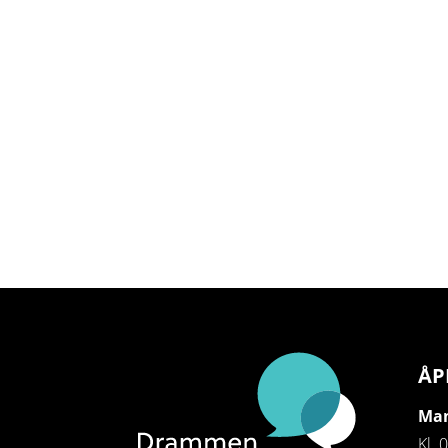
ÅP
Man
Kl. 