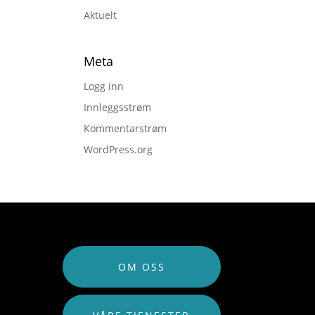
Aktuelt
Meta
Logg inn
Innleggsstrøm
Kommentarstrøm
WordPress.org
OM OSS