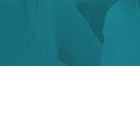
barn, unge og voksne, tilpasset
deres individuelle behov.