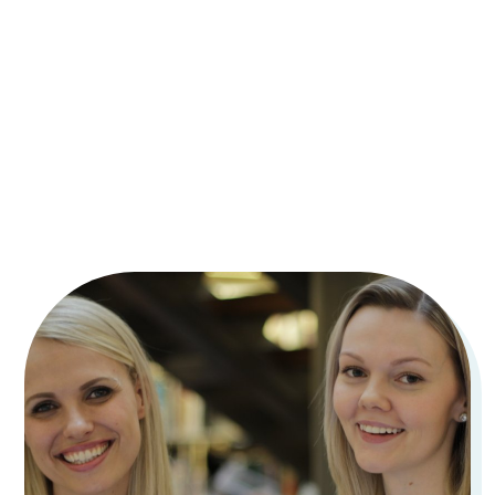
Orofaciale vansker
Dysfunksjon knyttet til muskulaturen i ansiktet: kinn,
kjeve, leppe og/eller tunge. Eksempelvis
stramt
tungebånd
.